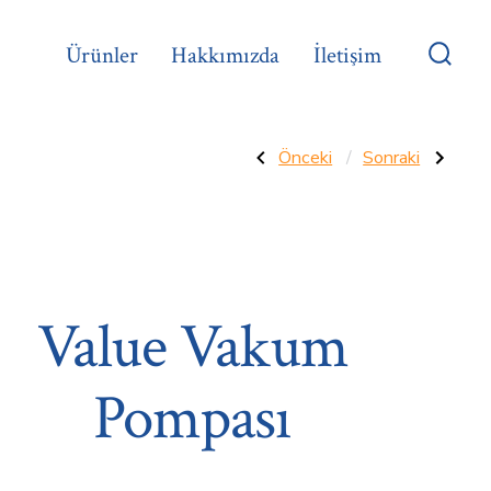
Ürünler
Hakkımızda
İletişim
Aram
Çubu
Göste
Yazı
Önceki
Sonraki
Önceki
Sonraki
Yazı:
Yazı:
Klima
AITCOOL
Montaj
Vakum
gezinmesi
Seti
Pompası
Value Vakum
Pompası