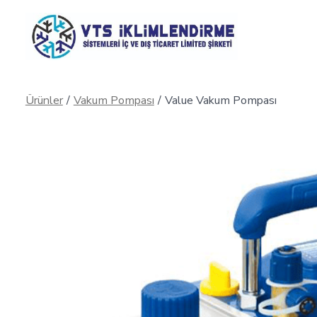
İçeriğe
atla
Ürünler
/
Vakum Pompası
/
Value Vakum Pompası